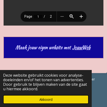
Maak jouw eigen website met
JouwWeb
Deze website gebruikt cookies voor analyse-
© 2017 - 2026 GENEALOGISCHE Bijdragen Marc Van Acker
doeleinden en/of het tonen van advertenties.
Door gebruik te blijven maken van de site gaat
Powered by
JouwWeb
u hiermee akkoord.
Akkoord