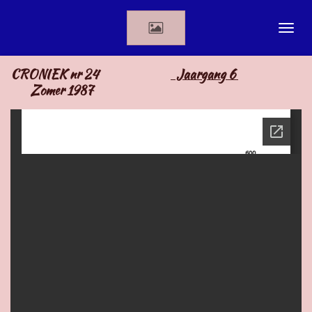
Ga
direct
naar
de
CRONIEK nr 24
Jaargang 6
hoofdinhoud
Zomer 1987