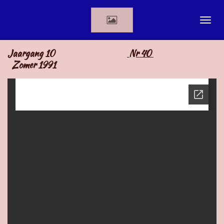
Ga
direct
naar
de
Jaargang 10
Nr 40
hoofdinhoud
Zomer 1991