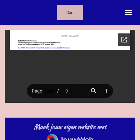
Ga
direct
naar
de
hoofdinhoud
Maak jouw eigen website met
JouwWeb