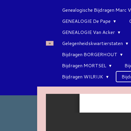
Ga
Genealogische Bijdragen Marc 
direct
GENEALOGIE De Pape
naar
de
GENEALOGIE Van Acker
hoofdinhoud
Gelegenheidskwartierstaten
Bijdragen BORGERHOUT
Bijdragen MORTSEL
Bi
Bijdragen WILRIJK
Bij