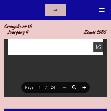
Ga
direct
naar
de
Cronycke nr 16
hoofdinhoud
Jaargang 4
Zomer 1985