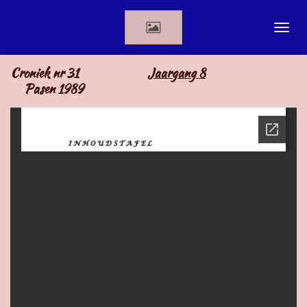
Ga
direct
naar
de
Croniek nr 31
Jaargang 8
hoofdinhoud
Pasen 1989