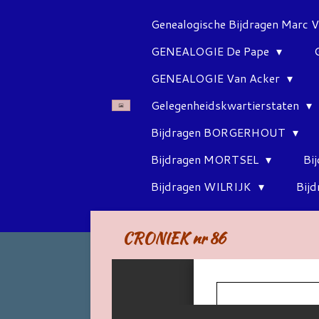
Ga
Genealogische Bijdragen Marc 
direct
GENEALOGIE De Pape
naar
de
GENEALOGIE Van Acker
hoofdinhoud
Gelegenheidskwartierstaten
Bijdragen BORGERHOUT
Bijdragen MORTSEL
Bi
Bijdragen WILRIJK
Bij
CRONIEK nr 8