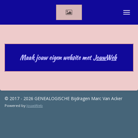
Ga
direct
naar
de
hoofdinhoud
Maak jouw eigen website met
JouwWeb
© 2017 - 2026 GENEALOGISCHE Bijdragen Marc Van Acker
Powered by
JouwWeb