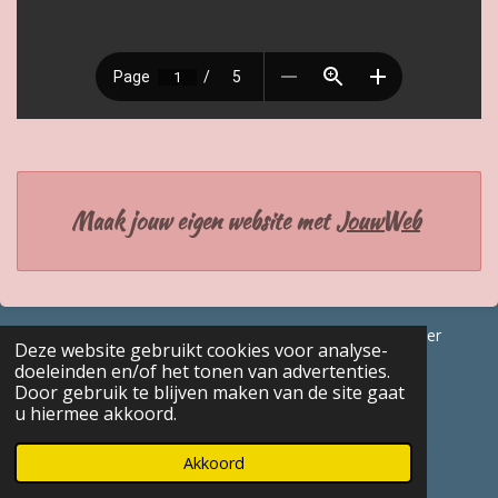
Maak jouw eigen website met
JouwWeb
© 2017 - 2026 GENEALOGISCHE Bijdragen Marc Van Acker
Deze website gebruikt cookies voor analyse-
Powered by
JouwWeb
doeleinden en/of het tonen van advertenties.
Door gebruik te blijven maken van de site gaat
u hiermee akkoord.
Akkoord