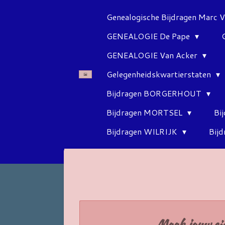
Ga
Genealogische Bijdragen Marc 
direct
GENEALOGIE De Pape
naar
de
GENEALOGIE Van Acker
hoofdinhoud
Gelegenheidskwartierstaten
Bijdragen BORGERHOUT
Bijdragen MORTSEL
Bi
Bijdragen WILRIJK
Bij
Maak jouw ei