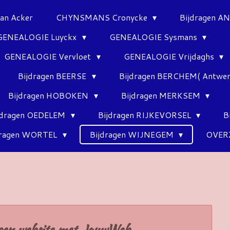
Van Acker
CHYNSMANS Cronycke
Bijdragen 
GENEALOGIE Luyckx
GENEALOGIE Sysmans
GENEALOGIE Vervloet
GENEALOGIE Vrijdaghs
Bijdragen BEERSE
Bijdragen BERCHEM( Antwe
Bijdragen HOBOKEN
Bijdragen MERKSEM
jdragen OEDELEM
Bijdragen RIJKEVORSEL
B
dragen WORTEL
Bijdragen WIJNEGEM
OVER
gen website met
JouwWeb