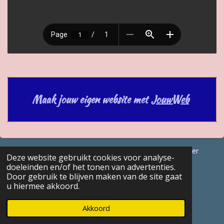
Maak jouw eigen website met
JouwWeb
© 2017 - 2026 GENEALOGISCHE Bijdragen Marc Van Acker
Deze website gebruikt cookies voor analyse-
Powered by
JouwWeb
doeleinden en/of het tonen van advertenties.
Door gebruik te blijven maken van de site gaat
u hiermee akkoord.
Akkoord