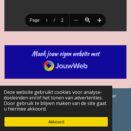
Maak jouw eigen website met
JouwWeb
Deze website gebruikt cookies voor analyse-
© 2017 - 2026 GENEALOGISCHE Bijdragen Marc Van Acker
doeleinden en/of het tonen van advertenties.
Door gebruik te blijven maken van de site gaat
Powered by
JouwWeb
u hiermee akkoord.
Akkoord