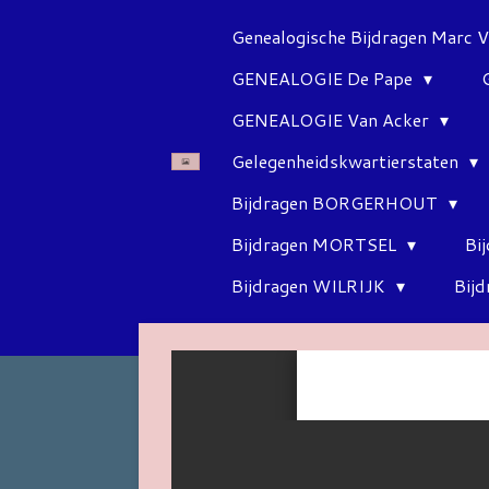
Ga
Genealogische Bijdragen Marc 
direct
GENEALOGIE De Pape
naar
de
GENEALOGIE Van Acker
hoofdinhoud
Gelegenheidskwartierstaten
Bijdragen BORGERHOUT
Bijdragen MORTSEL
Bi
Bijdragen WILRIJK
Bij