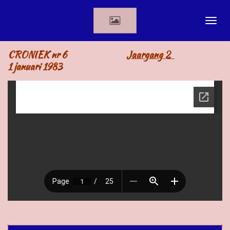
Ga
direct
naar
de
CRONIEK nr 6
Jaargang 2
hoofdinhoud
1 januari 1983