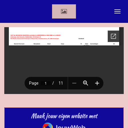
Ga
direct
naar
de
hoofdinhoud
Maak jouw eigen website met
JouwWeb