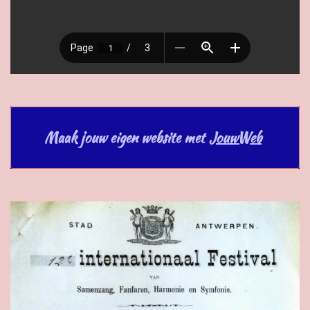
Maak jouw eigen website met
JouwWeb