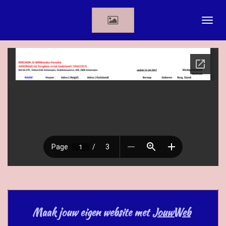
Ga
direct
naar
de
hoofdinhoud
Maak jouw eigen website met
JouwWeb