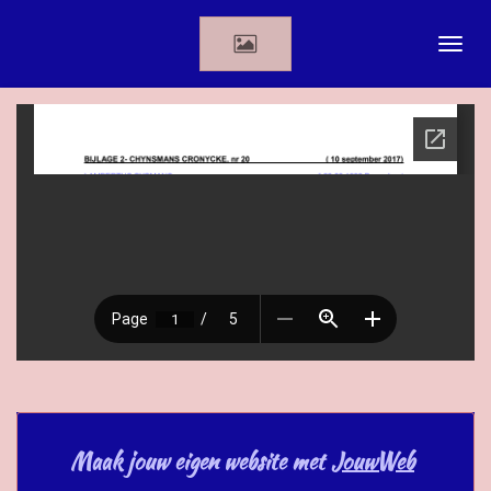
Ga
direct
naar
de
hoofdinhoud
Maak jouw eigen website met
JouwWeb