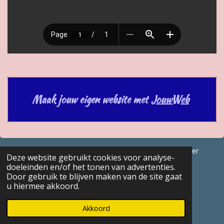
Maak jouw eigen website met
JouwWeb
© 2017 - 2026 GENEALOGISCHE Bijdragen Marc Van Acker
Deze website gebruikt cookies voor analyse-
Powered by
JouwWeb
doeleinden en/of het tonen van advertenties.
Door gebruik te blijven maken van de site gaat
u hiermee akkoord.
Akkoord