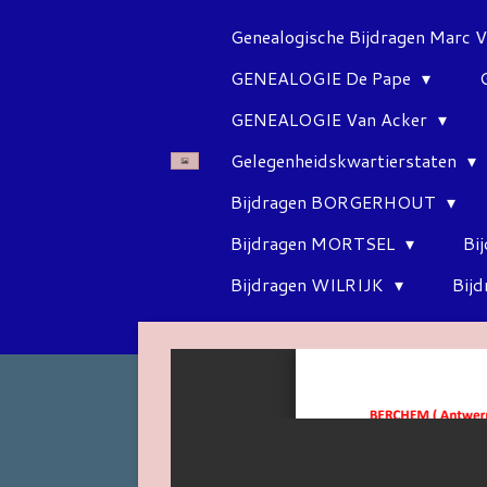
Ga
Genealogische Bijdragen Marc 
direct
GENEALOGIE De Pape
naar
de
GENEALOGIE Van Acker
hoofdinhoud
Gelegenheidskwartierstaten
Bijdragen BORGERHOUT
Bijdragen MORTSEL
Bi
Bijdragen WILRIJK
Bij