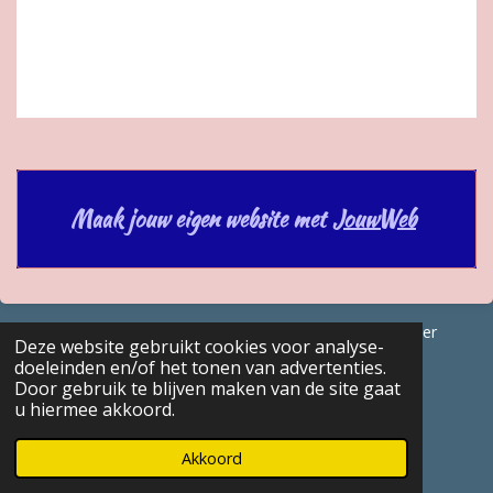
Maak jouw eigen website met
JouwWeb
© 2017 - 2026 GENEALOGISCHE Bijdragen Marc Van Acker
Deze website gebruikt cookies voor analyse-
Powered by
JouwWeb
doeleinden en/of het tonen van advertenties.
Door gebruik te blijven maken van de site gaat
u hiermee akkoord.
Akkoord