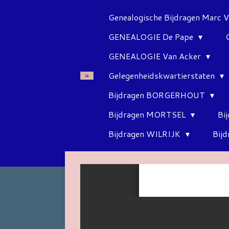
Ga
Genealogische Bijdragen Marc 
direct
GENEALOGIE De Pape
naar
de
GENEALOGIE Van Acker
hoofdinhoud
Gelegenheidskwartierstaten
Bijdragen BORGERHOUT
Bijdragen MORTSEL
Bi
Bijdragen WILRIJK
Bij