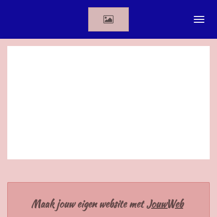
Ga
direct
naar
de
hoofdinhoud
Maak jouw eigen website met
JouwWeb