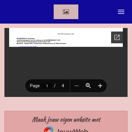
Ga
direct
naar
de
hoofdinhoud
Maak jouw eigen website met
JouwWeb