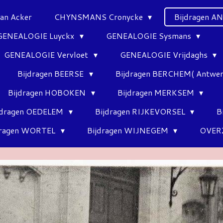
Van Acker
CHYNSMANS Cronycke
Bijdragen 
GENEALOGIE Luyckx
GENEALOGIE Sysmans
GENEALOGIE Vervloet
GENEALOGIE Vrijdaghs
Bijdragen BEERSE
Bijdragen BERCHEM( Antwe
Bijdragen HOBOKEN
Bijdragen MERKSEM
jdragen OEDELEM
Bijdragen RIJKEVORSEL
B
dragen WORTEL
Bijdragen WIJNEGEM
OVER