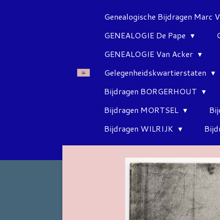
Ga
Genealogische Bijdragen Marc 
direct
GENEALOGIE De Pape
naar
de
GENEALOGIE Van Acker
hoofdinhoud
Gelegenheidskwartierstaten
Bijdragen BORGERHOUT
Bijdragen MORTSEL
Bi
Bijdragen WILRIJK
Bij