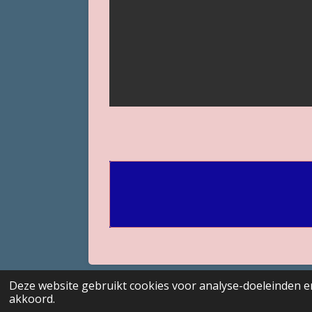
Deze website gebruikt cookies voor analyse-doeleinden en
© 2017 - 2026 GENEALOGISCHE Bijdragen M
akkoord.