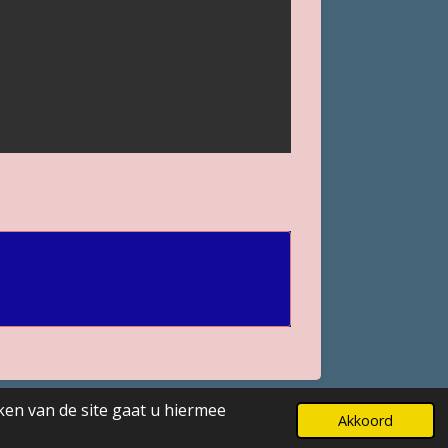
ken van de site gaat u hiermee
Powered by
JouwWeb
Akkoord