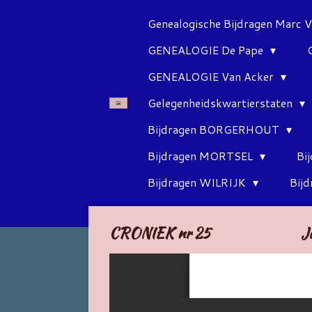
Ga
Genealogische Bijdragen Marc 
direct
GENEALOGIE De Pape
naar
de
GENEALOGIE Van Acker
hoofdinhoud
Gelegenheidskwartierstaten
Bijdragen BORGERHOUT
Bijdragen MORTSEL
Bi
Bijdragen WILRIJK
Bij
CRONIEK nr 25 Jaa