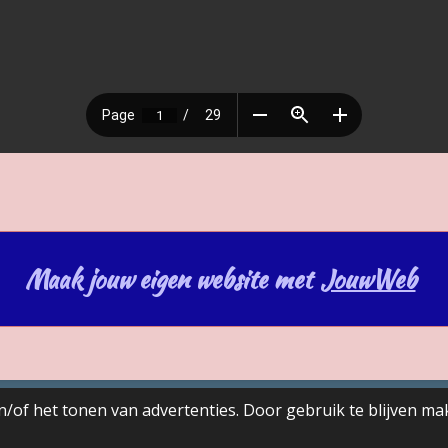
Maak jouw eigen website met
JouwWeb
/of het tonen van advertenties. Door gebruik te blijven ma
arc Van Acker