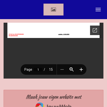
Ga
direct
naar
de
hoofdinhoud
Maak jouw eigen website met
JouwWeb