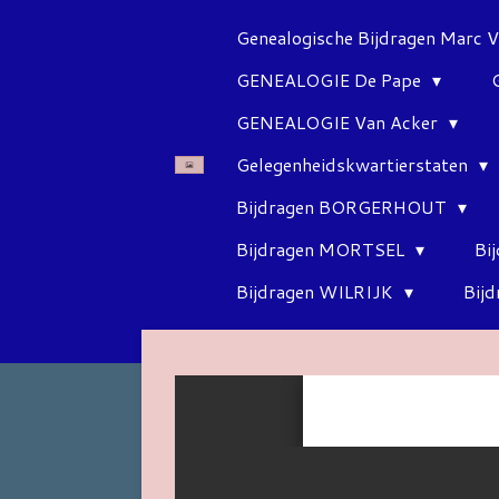
Ga
Genealogische Bijdragen Marc 
direct
GENEALOGIE De Pape
naar
de
GENEALOGIE Van Acker
hoofdinhoud
Gelegenheidskwartierstaten
Bijdragen BORGERHOUT
Bijdragen MORTSEL
Bi
Bijdragen WILRIJK
Bij