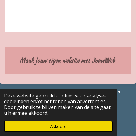
Maak jouw eigen website met
JouwWeb
© 2017 - 2026 GENEALOGISCHE Bijdragen Marc Van Acker
Deze website gebruikt cookies voor analyse-
Powered by
JouwWeb
doeleinden en/of het tonen van advertenties.
Door gebruik te blijven maken van de site gaat
u hiermee akkoord.
Akkoord