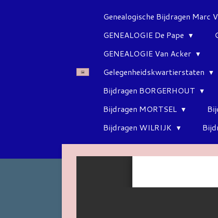
Ga
Genealogische Bijdragen Marc 
direct
GENEALOGIE De Pape
naar
de
GENEALOGIE Van Acker
hoofdinhoud
Gelegenheidskwartierstaten
Bijdragen BORGERHOUT
Bijdragen MORTSEL
Bi
Bijdragen WILRIJK
Bij