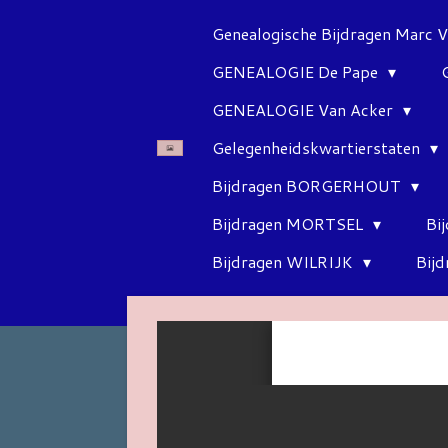
Ga
Genealogische Bijdragen Marc 
direct
GENEALOGIE De Pape
naar
de
GENEALOGIE Van Acker
hoofdinhoud
Gelegenheidskwartierstaten
Bijdragen BORGERHOUT
Bijdragen MORTSEL
Bi
Bijdragen WILRIJK
Bij