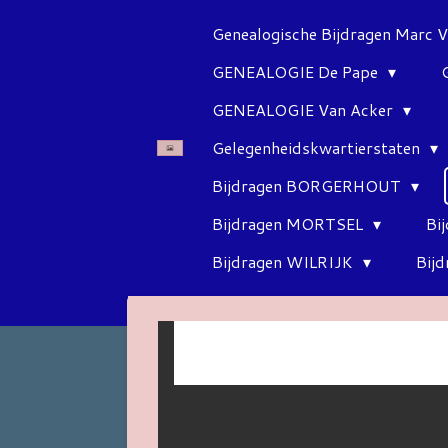
Ga
Genealogische Bijdragen Marc 
direct
GENEALOGIE De Pape
naar
de
GENEALOGIE Van Acker
hoofdinhoud
Gelegenheidskwartierstaten
Bijdragen BORGERHOUT
Bijdragen MORTSEL
Bi
Bijdragen WILRIJK
Bij