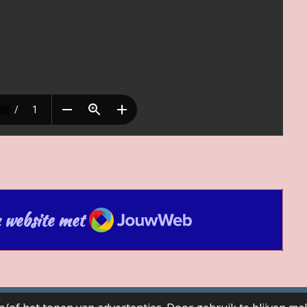
JouwWeb
 website met