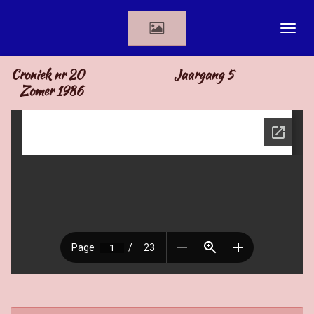
Ga
direct
naar
de
Croniek nr 20 Jaargang 5
hoofdinhoud
Zomer 1986