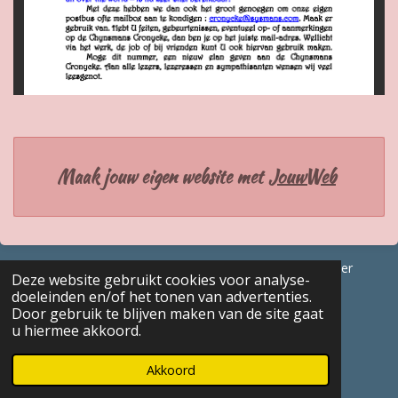
Maak jouw eigen website met
JouwWeb
© 2017 - 2026 GENEALOGISCHE Bijdragen Marc Van Acker
Deze website gebruikt cookies voor analyse-
Powered by
JouwWeb
doeleinden en/of het tonen van advertenties.
Door gebruik te blijven maken van de site gaat
u hiermee akkoord.
Akkoord