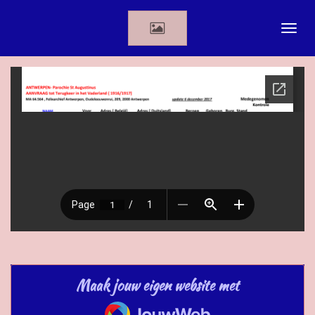
Ga
direct
naar
de
hoofdinhoud
Maak jouw eigen website met
JouwWeb