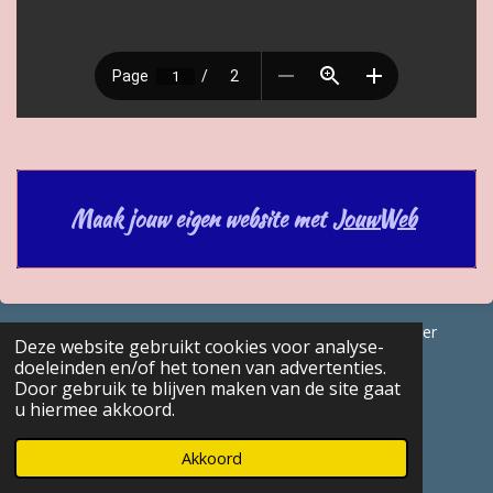
Maak jouw eigen website met
JouwWeb
© 2017 - 2026 GENEALOGISCHE Bijdragen Marc Van Acker
Deze website gebruikt cookies voor analyse-
Powered by
JouwWeb
doeleinden en/of het tonen van advertenties.
Door gebruik te blijven maken van de site gaat
u hiermee akkoord.
Akkoord