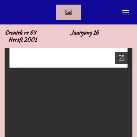
Ga
direct
naar
de
Croniek nr 64
Jaargang 16
hoofdinhoud
Hersft 2001