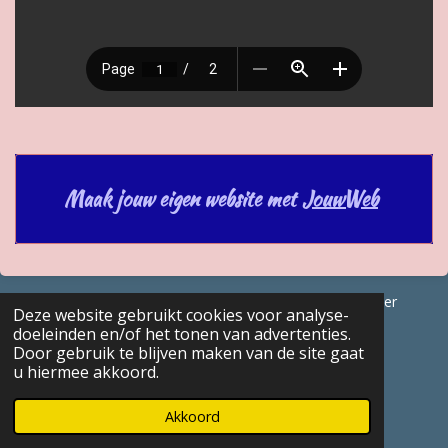
Maak jouw eigen website met
JouwWeb
© 2017 - 2026 GENEALOGISCHE Bijdragen Marc Van Acker
Deze website gebruikt cookies voor analyse-
Powered by
JouwWeb
doeleinden en/of het tonen van advertenties.
Door gebruik te blijven maken van de site gaat
u hiermee akkoord.
Akkoord