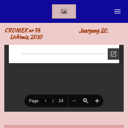
Ga
direct
naar
de
CRONIEK nr 78
Jaargang 20
hoofdinhoud
Lichtmis, 2010