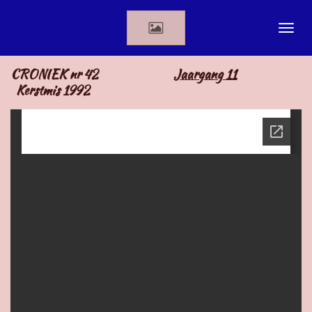
Ga
direct
naar
de
CRONIEK nr 42
Jaargang 11
hoofdinhoud
Kerstmis 1992