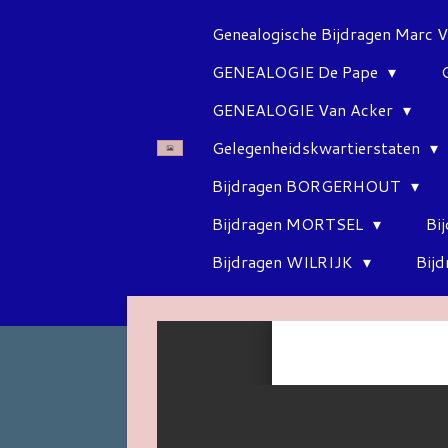
Ga
Genealogische Bijdragen Marc 
direct
GENEALOGIE De Pape
naar
de
GENEALOGIE Van Acker
hoofdinhoud
Gelegenheidskwartierstaten
Bijdragen BORGERHOUT
Bijdragen MORTSEL
Bi
Bijdragen WILRIJK
Bij