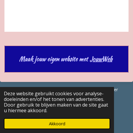
Maak jouw eigen website met
JouwWeb
© 2017 - 2026 GENEALOGISCHE Bijdragen Marc Van Acker
Deze website gebruikt cookies voor analyse-
Powered by
JouwWeb
doeleinden en/of het tonen van advertenties.
Door gebruik te blijven maken van de site gaat
u hiermee akkoord.
Akkoord