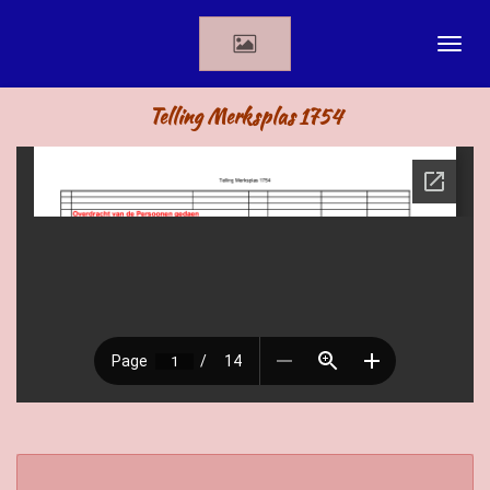
Ga
direct
naar
de
Telling Merksplas 1754
hoofdinhoud