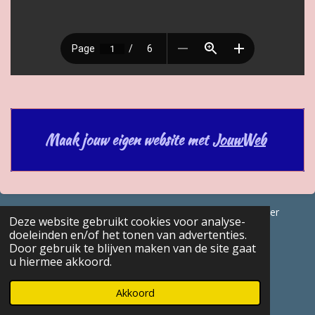
Maak jouw eigen website met
JouwWeb
© 2017 - 2026 GENEALOGISCHE Bijdragen Marc Van Acker
Deze website gebruikt cookies voor analyse-
Powered by
JouwWeb
doeleinden en/of het tonen van advertenties.
Door gebruik te blijven maken van de site gaat
u hiermee akkoord.
Akkoord