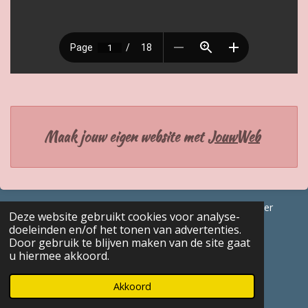
Maak jouw eigen website met
JouwWeb
© 2017 - 2026 GENEALOGISCHE Bijdragen Marc Van Acker
Deze website gebruikt cookies voor analyse-
Powered by
JouwWeb
doeleinden en/of het tonen van advertenties.
Door gebruik te blijven maken van de site gaat
u hiermee akkoord.
Akkoord