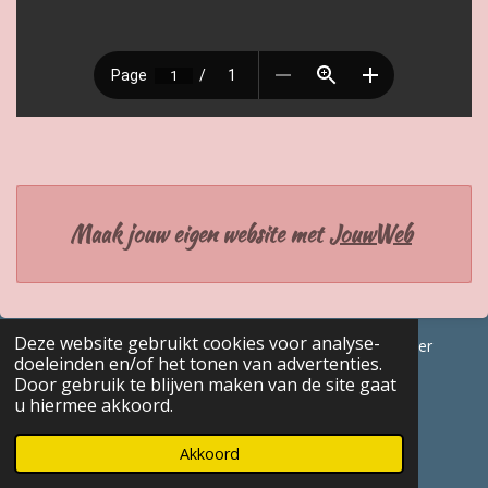
Maak jouw eigen website met
JouwWeb
Deze website gebruikt cookies voor analyse-
© 2017 - 2026 GENEALOGISCHE Bijdragen Marc Van Acker
doeleinden en/of het tonen van advertenties.
Powered by
JouwWeb
Door gebruik te blijven maken van de site gaat
u hiermee akkoord.
Akkoord