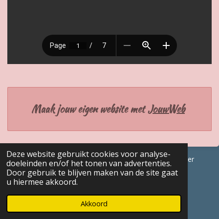
Maak jouw eigen website met
JouwWeb
Deze website gebruikt cookies voor analyse-
© 2017 - 2026 GENEALOGISCHE Bijdragen Marc Van Acker
doeleinden en/of het tonen van advertenties.
Powered by
JouwWeb
Door gebruik te blijven maken van de site gaat
u hiermee akkoord.
Akkoord