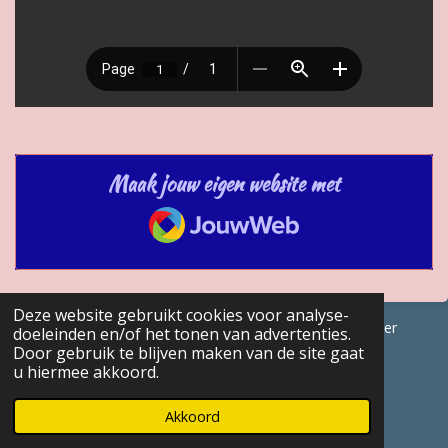
Maak jouw eigen website met
JouwWeb
Deze website gebruikt cookies voor analyse-
© 2017 - 2026 GENEALOGISCHE Bijdragen Marc Van Acker
doeleinden en/of het tonen van advertenties.
Door gebruik te blijven maken van de site gaat
Powered by
JouwWeb
u hiermee akkoord.
Akkoord