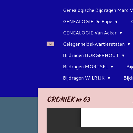
Ga
Genealogische Bijdragen Marc 
direct
GENEALOGIE De Pape
naar
de
GENEALOGIE Van Acker
hoofdinhoud
Gelegenheidskwartierstaten
Bijdragen BORGERHOUT
Bijdragen MORTSEL
Bi
Bijdragen WILRIJK
Bij
CRONIEK nr 63